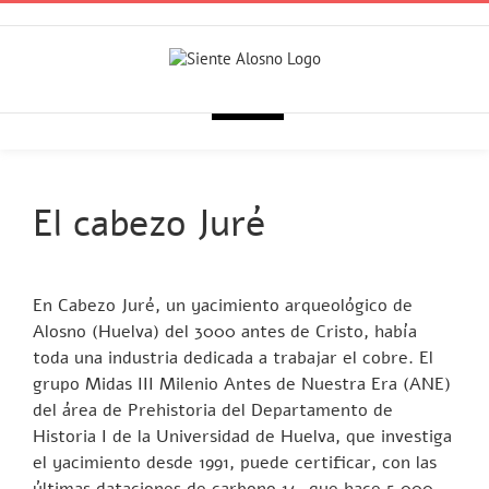
Skip
to
Utilizamos cookies propias y de terceros para ofrecerte una mejor
content
navegación. Si continúas, consideramos que aceptas su uso.
Aceptar
El cabezo Juré
En Cabezo Juré, un yacimiento arqueológico de
Alosno (Huelva) del 3000 antes de Cristo, había
toda una industria dedicada a trabajar el cobre. El
grupo
Midas III Milenio Antes de Nuestra Era
(ANE)
del área de
Prehistoria del Departamento de
Historia I de la Universidad de Huelva
, que investiga
el yacimiento desde 1991, puede certificar, con las
últimas dataciones de carbono 14, que hace 5.000