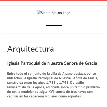
Skip
to
Utilizamos cookies propias y de terceros para ofrecerte una mejor
content
navegación. Si continúas, consideramos que aceptas su uso.
Aceptar
Arquitectura
Iglesia Parroquial de Nuestra Señora de Gracia
Entre todo el conjunto de la villa de Alosno destaca, por su
ubicación, la Iglesia Parroquial de Nuestra Señora de Gracia,
construida entre los años 1.785 y 1.793. De estilo
renacentista de la época, edificada sobre un templo primitivo
de estilo mudéjar del siglo XVI, consta de tres naves con
capillas en las cabeceras y pilares como soportes.