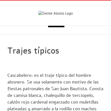
Skip
to
Utilizamos cookies propias y de terceros para ofrecerte una mejor
content
navegación. Si continúas, consideramos que aceptas su uso.
Aceptar
Trajes típicos
Cascabelero: es el traje típico del hombre
alosnero. Se usa solamente con motivo de las
fiestas patronales de San Juan Bautista. Consta
de camisa blanca, chalequillo de terciopelo,
calzón rojo cardenal engarzado con muletillas
plateadas y amarrado a la rodilla con machos